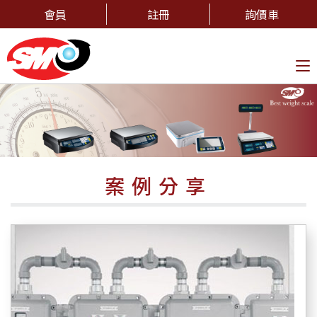
會員
註冊
詢價車
To
na
案例分享