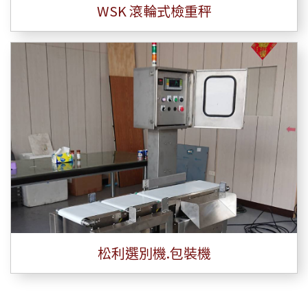
WSK 滾輪式檢重秤
松利選別機.包裝機