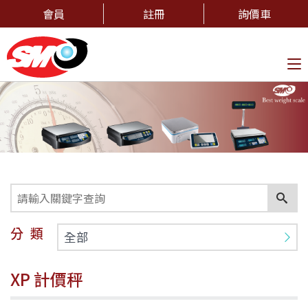
會員
註冊
詢價車
To
na
分類
全部
XP 計價秤