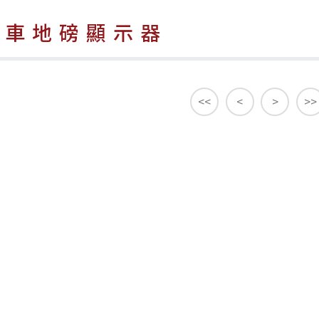
卡車地磅顯示器
<<
<
>
>>