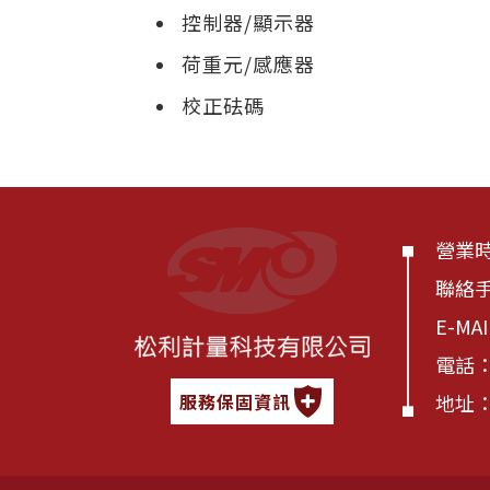
控制器/顯示器
荷重元/感應器
校正砝碼
營業時間
聯絡
E-MA
電話
地址：
服務保固資訊