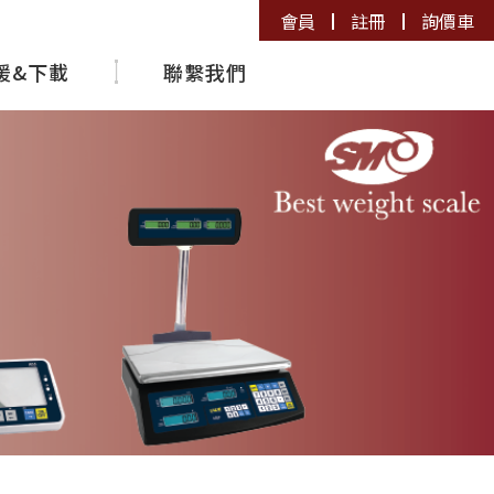
會員
註冊
詢價車
援&下載
聯繫我們