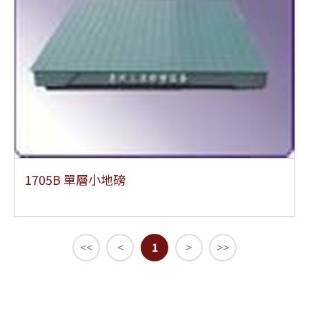
1705B 單層小地磅
<<
<
1
>
>>