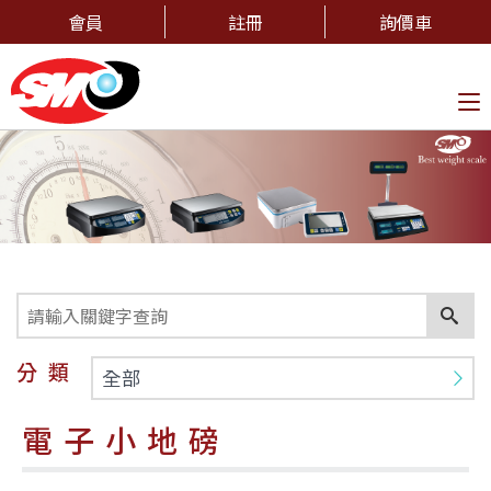
會員
註冊
詢價車
To
na
分類
全部
電子小地磅