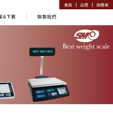
會員
註冊
詢價車
援&下載
聯繫我們