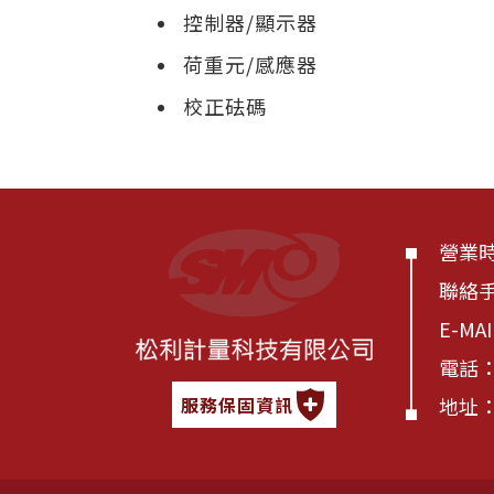
控制器/顯示器
荷重元/感應器
校正砝碼
營業時間
聯絡
E-MA
電話
地址：
服務保固資訊