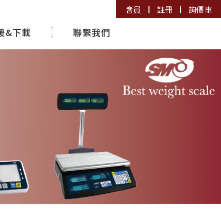
會員
註冊
詢價車
援&下載
聯繫我們