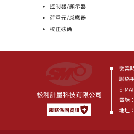
控制器/顯示器
荷重元/感應器
校正砝碼
營業時間
聯絡
E-MA
電話
地址：
服務保固資訊