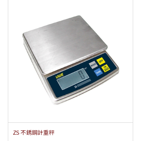
ZS 不銹鋼計重秤