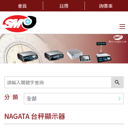
會員
註冊
詢價車
To
na
分類
全部
NAGATA 台秤顯示器