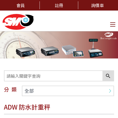
會員
註冊
詢價車
To
na
分類
全部
ADW 防水計重秤