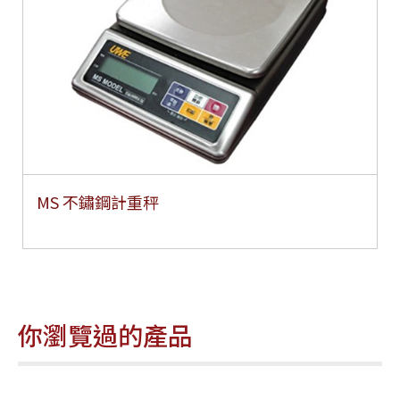
MS 不鏽鋼計重秤
你瀏覽過的產品