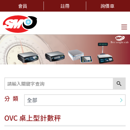
會員
註冊
詢價車
To
na
分類
全部
OVC 桌上型計數秤